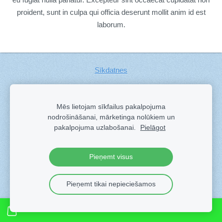
proident, sunt in culpa qui officia deserunt mollit anim id est
laborum.
Sīkdatnes
Veidots ar
Sadarbe
- labo mājas lapu ģeneratoru.
Mēs lietojam sīkfailus pakalpojuma
nodrošināšanai, mārketinga nolūkiem un
pakalpojuma uzlabošanai.
Pielāgot
Pieņemt visus
Pieņemt tikai nepieciešamos