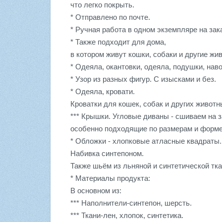
что легко покрыть.
* Отправлено по почте.
* Ручная работа в одном экземпляре на зак
* Также подходит для дома,
в котором живут кошки, собаки и другие жи
* Одеяла, окантовки, одеяла, подушки, наво
* Узор из разных фигур. С изысками и без.
* Одеяла, кровати.
Кроватки для кошек, собак и других животн
*** Крышки. Угловые диваны - сшиваем на з
особенно подходящие по размерам и форме
* Обложки - хлопковые атласные квадраты.
Набивка синтепоном.
Также шьём из льняной и синтетической тка
* Материалы продукта:
В основном из:
*** Наполнители-синтепон, шерсть.
*** Ткани-лен, хлопок, синтетика.