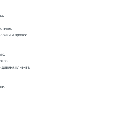
аз.
вотные.
лочки и прочее ...
ых.
аказ,
 дивана клиента.
ни.