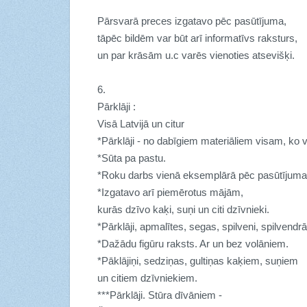
Pārsvarā preces izgatavo pēc pasūtījuma,
tāpēc bildēm var būt arī informatīvs raksturs,
un par krāsām u.c varēs vienoties atsevišķi.
6.
Pārklāji :
Visā Latvijā un citur
*Pārklāji - no dabīgiem materiāliem visam, ko vi
*Sūta pa pastu.
*Roku darbs vienā eksemplārā pēc pasūtījuma
*Izgatavo arī piemērotus mājām,
kurās dzīvo kaķi, suņi un citi dzīvnieki.
*Pārklāji, apmalītes, segas, spilveni, spilvendrān
*Dažādu figūru raksts. Ar un bez volāniem.
*Pāklājiņi, sedziņas, gultiņas kaķiem, suņiem
un citiem dzīvniekiem.
***Pārklāji. Stūra dīvāniem -