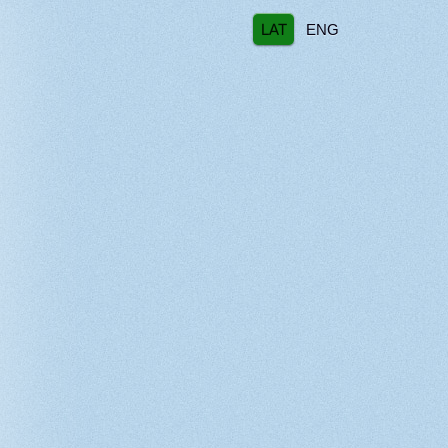
LAT
ENG