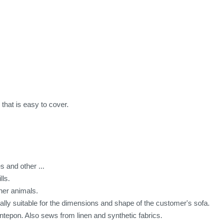
 that is easy to cover.
s and other ...
lls.
ther animals.
ally suitable for the dimensions and shape of the customer's sofa.
intepon. Also sews from linen and synthetic fabrics.