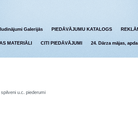
ludinājumi Galerijās
PIEDĀVĀJUMU KATALOGS
REKLĀ
AS MATERIĀLI
CITI PIEDĀVĀJUMI
24. Dārza mājas, apda
spilveni u.c. piederumi