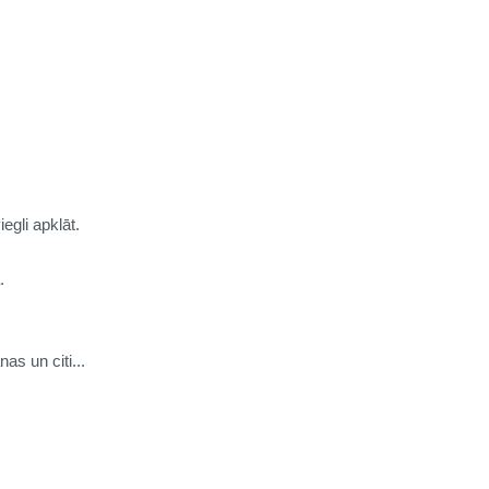
egli apklāt.
.
as un citi...