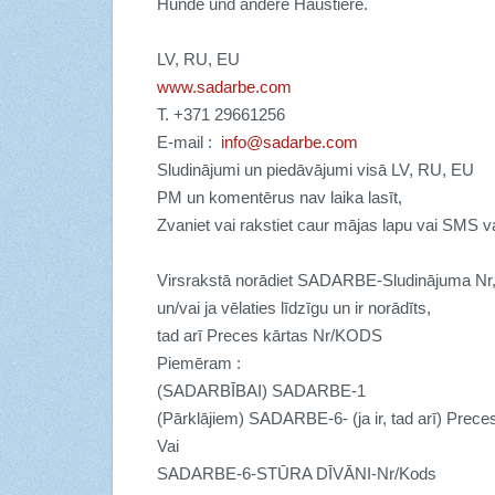
Hunde und andere Haustiere.
LV, RU, EU
www.sadarbe.com
T.
+
371 29661256
E-mail :
info@sadarbe.com
Sludinājumi un piedāvājumi visā LV, RU, EU
PM un komentērus nav laika lasīt,
Zvaniet vai rakstiet caur mājas lapu vai SMS va
Virsrakstā norādiet SADARBE-Sludinājuma Nr
un/vai ja vēlaties līdzīgu un ir norādīts,
tad arī Preces kārtas Nr/KODS
Piemēram :
(SADARBĪBAI) SADARBE-1
(Pārklājiem) SADARBE-6- (ja ir, tad arī) Pr
Vai
SADARBE-6-STŪRA DĪVĀNI-Nr/Kods