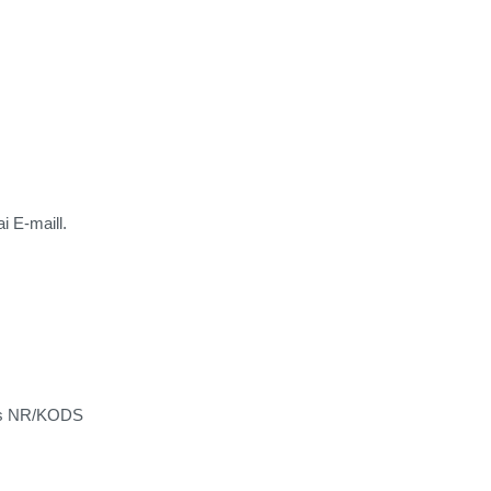
i E-maill.
,
eces NR/KODS