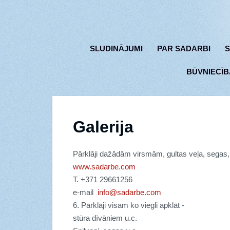
SLUDINĀJUMI
PAR SADARBI
S
BŪVNIECĪB
Galerija
Pārklāji dažādām virsmām, gultas veļa, segas, 
www.sadarbe.com
T.
+
371 29661256
e-mail
info@sadarbe.com
6. Pārklāji visam ko viegli apklāt -
stūra dīvāniem u.c.