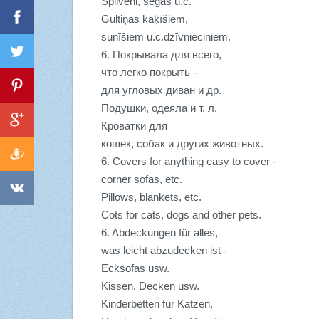
Spilveni, segas u.c.
Gultiņas kaķīšiem,
sunīšiem u.c.dzīvnieciniem.
6. Покрывала для всего,
что легко покрыть -
для угловых диван и др.
Подушки, одеяла и т. л.
Кроватки для
кошек, собак и других животных.
6. Covers for anything easy to cover -
corner sofas, etc.
Pillows, blankets, etc.
Cots for cats, dogs and other pets.
6. Abdeckungen für alles,
was leicht abzudecken ist -
Ecksofas usw.
Kissen, Decken usw.
Kinderbetten für Katzen,