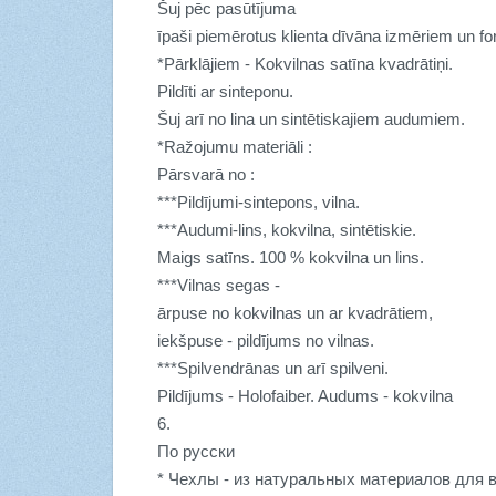
Šuj pēc pasūtījuma
īpaši piemērotus klienta dīvāna izmēriem un fo
*Pārklājiem - Kokvilnas satīna kvadrātiņi.
Pildīti ar sinteponu.
Šuj arī no lina un sintētiskajiem audumiem.
*Ražojumu materiāli :
Pārsvarā no :
***Pildījumi-sintepons, vilna.
***Audumi-lins, kokvilna, sintētiskie.
Maigs satīns. 100 % kokvilna un lins.
***Vilnas segas -
ārpuse no kokvilnas un ar kvadrātiem,
iekšpuse - pildījums no vilnas.
***Spilvendrānas un arī spilveni.
Pildījums - Holofaiber. Audums - kokvilna
6.
По русски
* Чехлы - из натуральных материалов для в