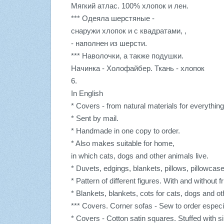
Мягкий атлас. 100% хлопок и лен.
*** Одеяла шерстяные -
снаружи хлопок и с квадратами, ,
- наполнен из шерсти.
*** Наволочки, а также подушки.
Начинка - Холофайбер. Ткань - хлопок
6.
In English
* Covers - from natural materials for everything
* Sent by mail.
* Handmade in one copy to order.
* Also makes suitable for home,
in which cats, dogs and other animals live.
* Duvets, edgings, blankets, pillows, pillowcase
* Pattern of different figures. With and without fri
* Blankets, blankets, cots for cats, dogs and o
*** Covers. Corner sofas - Sew to order especi
* Covers - Cotton satin squares. Stuffed with s