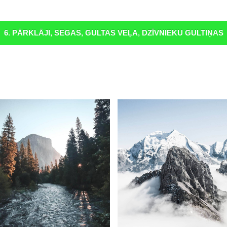
6. PĀRKLĀJI, SEGAS, GULTAS VEĻA, DZĪVNIEKU GULTIŅAS