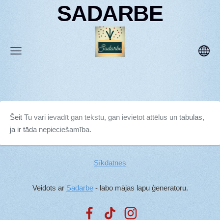
SADARBE
Šeit Tu vari ievadīt gan tekstu, gan ievietot attēlus un tabulas,
ja ir tāda nepieciešamība.
Sīkdatnes
Veidots ar
Sadarbe
- labo mājas lapu ģeneratoru.