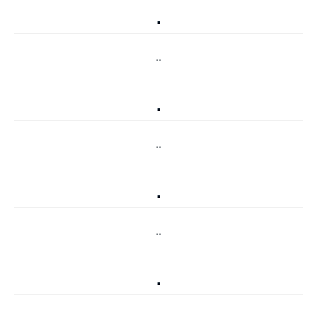
.
..
.
..
.
..
.