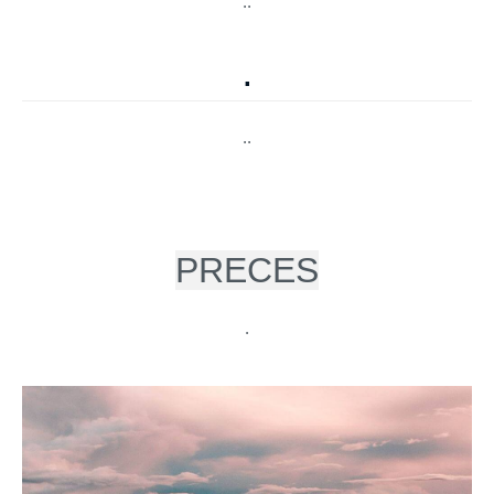
..
.
..
PRECES
.