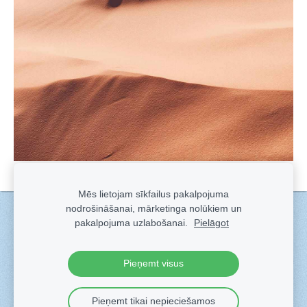
Mēs lietojam sīkfailus pakalpojuma
nodrošināšanai, mārketinga nolūkiem un
Sīkdatnes
pakalpojuma uzlabošanai.
Pielāgot
Veidots ar
Sadarbe
- labo mājas lapu ģeneratoru.
Pieņemt visus
Pieņemt tikai nepieciešamos