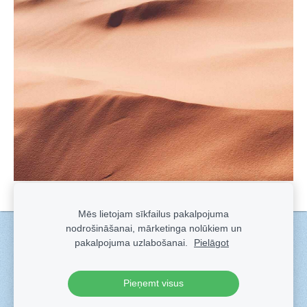
Mēs lietojam sīkfailus pakalpojuma
nodrošināšanai, mārketinga nolūkiem un
Sīkdatnes
pakalpojuma uzlabošanai.
Pielāgot
Veidots ar
Sadarbe
- labo mājas lapu ģeneratoru.
Pieņemt visus