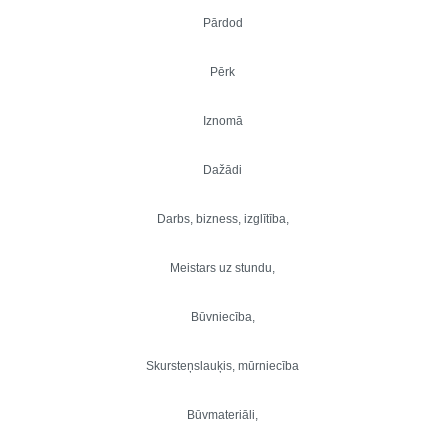
Pārdod
Pērk
Iznomā
Dažādi
Darbs, bizness, izglītība,
Meistars uz stundu,
Būvniecība,
Skursteņslauķis, mūrniecība
Būvmateriāli,