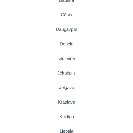
Bauska
Cēsis
Daugavpils
Dobele
Gulbene
Jēkabpils
Jelgava
Krāslava
Kuldīga
Liepāja