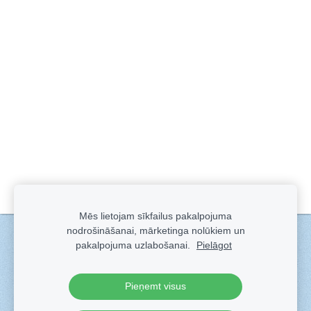
Mēs lietojam sīkfailus pakalpojuma
nodrošināšanai, mārketinga nolūkiem un
Sīkdatnes
pakalpojuma uzlabošanai.
Pielāgot
Veidots ar
Sadarbe
- labo mājas lapu ģeneratoru.
Pieņemt visus