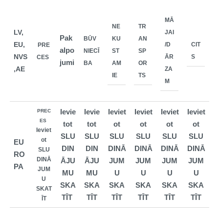
MĀ
NE
TR
LV,
JAI
Pak
BŪV
KU
AN
EU,
/D
CIT
PRE
alpo
NIECĪ
ST
SP
NVS
ĀR
S
CES
jumi
BA
AM
OR
,AE
ZA
IE
TS
M
Ievie
Ievie
Ieviet
Ieviet
Ieviet
Ieviet
PREC
ES
tot
tot
ot
ot
ot
ot
Ieviet
SLU
SLU
SLU
SLU
SLU
SLU
ot
EU
DIN
DIN
DINĀ
DINĀ
DINĀ
DINĀ
SLU
RO
DINĀ
ĀJU
ĀJU
JUM
JUM
JUM
JUM
PA
JUM
MU
MU
U
U
U
U
U
SKA
SKA
SKA
SKA
SKA
SKA
SKAT
TĪT
TĪT
TĪT
TĪT
TĪT
TĪT
ĪT