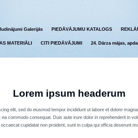
ludinājumi Galerijās
PIEDĀVĀJUMU KATALOGS
REKLĀ
AS MATERIĀLI
CITI PIEDĀVĀJUMI
24. Dārza mājas, apda
Lorem ipsum headerum
cing elit, sed do eiusmod tempor incididunt ut labore et dolore magn
ex ea commodo consequat. Duis aute irure dolor in reprehenderit in volu
 occaecat cupidatat non proident, sunt in culpa qui officia deserunt mo