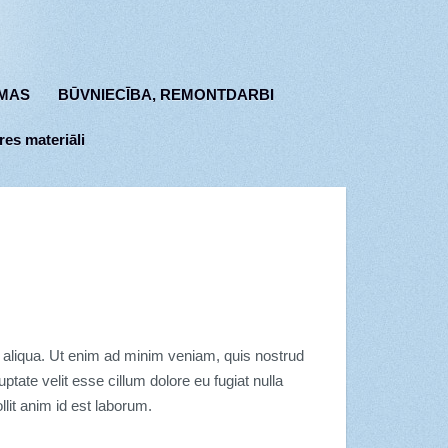
MAS
BŪVNIECĪBA, REMONTDARBI
res materiāli
a aliqua. Ut enim ad minim veniam, quis nostrud
ptate velit esse cillum dolore eu fugiat nulla
llit anim id est laborum.