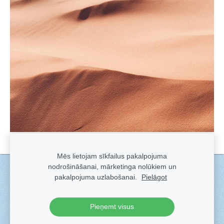
Mēs lietojam sīkfailus pakalpojuma
nodrošināšanai, mārketinga nolūkiem un
Sīkdatnes
pakalpojuma uzlabošanai.
Pielāgot
Veidots ar
Sadarbe
- labo mājas lapu ģeneratoru.
Pieņemt visus