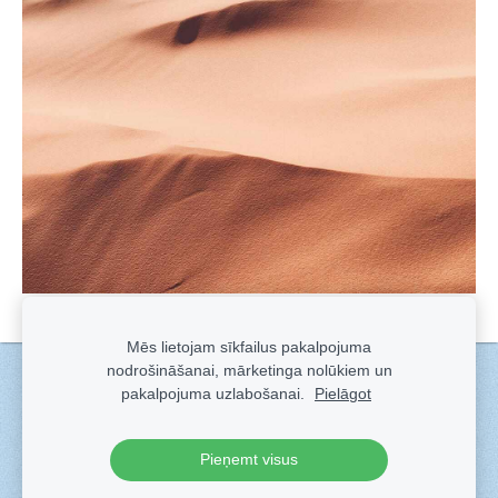
Mēs lietojam sīkfailus pakalpojuma
nodrošināšanai, mārketinga nolūkiem un
Sīkdatnes
pakalpojuma uzlabošanai.
Pielāgot
Veidots ar
Sadarbe
- labo mājas lapu ģeneratoru.
Pieņemt visus