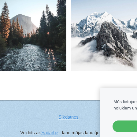
Mēs lietoja
nolūkiem un
Sīkdatnes
Veidots ar
Sadarbe
- labo mājas lapu ģeneratoru.