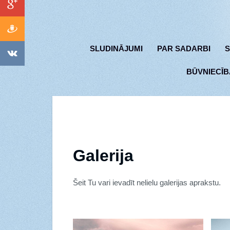
SLUDINĀJUMI
PAR SADARBI
S
BŪVNIECĪB
Galerija
Šeit Tu vari ievadīt nelielu galerijas aprakstu.