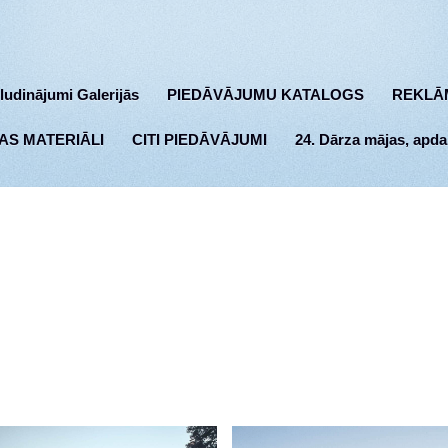
ludinājumi Galerijās
PIEDĀVĀJUMU KATALOGS
REKLĀ
AS MATERIĀLI
CITI PIEDĀVĀJUMI
24. Dārza mājas, apda