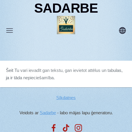
SADARBE
Šeit Tu vari ievadīt gan tekstu, gan ievietot attēlus un tabulas,
ja ir tāda nepieciešamība.
Sīkdatnes
Veidots ar
Sadarbe
- labo mājas lapu ģeneratoru.