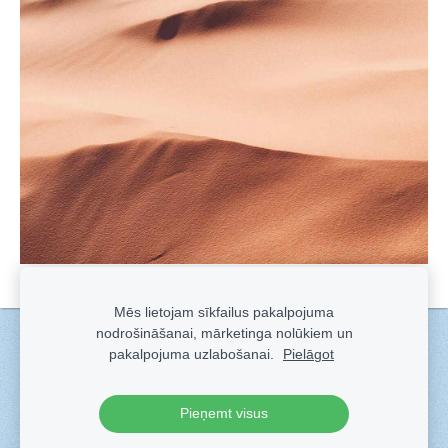
Mēs lietojam sīkfailus pakalpojuma
nodrošināšanai, mārketinga nolūkiem un
Sīkdatnes
pakalpojuma uzlabošanai.
Pielāgot
Veidots ar
Sadarbe
- labo mājas lapu ģeneratoru.
Pieņemt visus