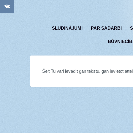
SLUDINĀJUMI
PAR SADARBI
S
BŪVNIECĪB
Šeit Tu vari ievadīt gan tekstu, gan ievietot att