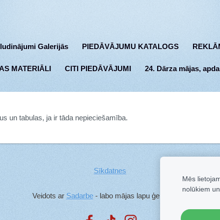
ludinājumi Galerijās
PIEDĀVĀJUMU KATALOGS
REKLĀ
AS MATERIĀLI
CITI PIEDĀVĀJUMI
24. Dārza mājas, apda
ēlus un tabulas, ja ir tāda nepieciešamība.
Sīkdatnes
Mēs lietoja
nolūkiem un
Veidots ar
Sadarbe
- labo mājas lapu ģeneratoru.