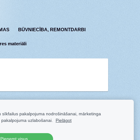
MAS
BŪVNIECĪBA, REMONTDARBI
res materiāli
m sīkfailus pakalpojuma nodrošināšanai, mārketinga
 pakalpojuma uzlabošanai.
Pielāgot
Pieņemt visus