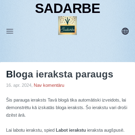
SADARBE
Bloga ieraksta paraugs
16. apr. 2024,
Nav komentāru
Šis parauga ieraksts Tavā blogā tika automātiski izveidots, lai
demonstrētu kā izskatās bloga ieraksts. Šo ierakstu vari droši
dzēst ārā.
Lai labotu ierakstu, spied
Labot ierakstu
ieraksta augšpusē.