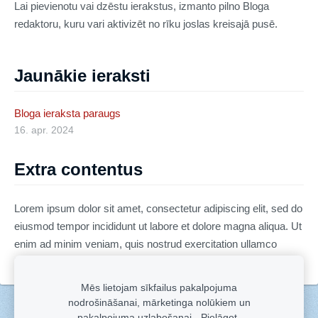
Lai pievienotu vai dzēstu ierakstus, izmanto pilno Bloga
redaktoru, kuru vari aktivizēt no rīku joslas kreisajā pusē.
Jaunākie ieraksti
Bloga ieraksta paraugs
16. apr. 2024
Extra contentus
Lorem ipsum dolor sit amet, consectetur adipiscing elit, sed do
eiusmod tempor incididunt ut labore et dolore magna aliqua. Ut
enim ad minim veniam, quis nostrud exercitation ullamco
laboris nisi ut aliquip ex ea commodo consequat.
Mēs lietojam sīkfailus pakalpojuma
nodrošināšanai, mārketinga nolūkiem un
Sīkdatnes
pakalpojuma uzlabošanai.
Pielāgot