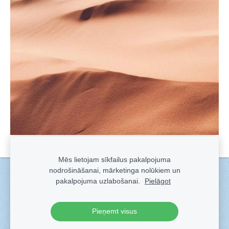
Mēs lietojam sīkfailus pakalpojuma
nodrošināšanai, mārketinga nolūkiem un
Sīkdatnes
pakalpojuma uzlabošanai.
Pielāgot
Veidots ar
Sadarbe
- labo mājas lapu ģeneratoru.
Pieņemt visus