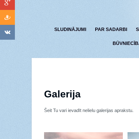
SLUDINĀJUMI
PAR SADARBI
S
BŪVNIECĪB
Galerija
Šeit Tu vari ievadīt nelielu galerijas aprakstu.