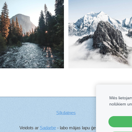
Mēs lietoja
nolūkiem un
Sīkdatnes
Veidots ar
Sadarbe
- labo mājas lapu ģeneratoru.