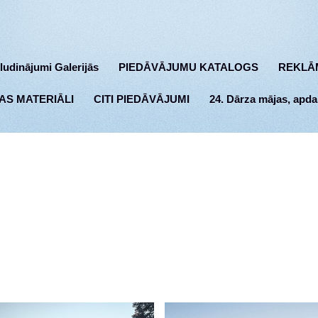
ludinājumi Galerijās
PIEDĀVĀJUMU KATALOGS
REKLĀ
AS MATERIĀLI
CITI PIEDĀVĀJUMI
24. Dārza mājas, apda