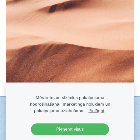
Mēs lietojam sīkfailus pakalpojuma
nodrošināšanai, mārketinga nolūkiem un
Sīkdatnes
pakalpojuma uzlabošanai.
Pielāgot
Veidots ar
Sadarbe
- labo mājas lapu ģeneratoru.
Pieņemt visus