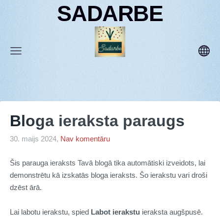
SADARBE
Bloga ieraksta paraugs
30. maijs 2024,
Nav komentāru
Šis parauga ieraksts Tavā blogā tika automātiski izveidots, lai
demonstrētu kā izskatās bloga ieraksts. Šo ierakstu vari droši
dzēst ārā.
Lai labotu ierakstu, spied
Labot ierakstu
ieraksta augšpusē.