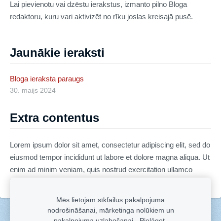
Lai pievienotu vai dzēstu ierakstus, izmanto pilno Bloga
redaktoru, kuru vari aktivizēt no rīku joslas kreisajā pusē.
Jaunākie ieraksti
Bloga ieraksta paraugs
30. maijs 2024
Extra contentus
Lorem ipsum dolor sit amet, consectetur adipiscing elit, sed do
eiusmod tempor incididunt ut labore et dolore magna aliqua. Ut
enim ad minim veniam, quis nostrud exercitation ullamco
laboris nisi ut aliquip ex ea commodo consequat.
Mēs lietojam sīkfailus pakalpojuma
nodrošināšanai, mārketinga nolūkiem un
Sīkdatnes
pakalpojuma uzlabošanai.
Pielāgot