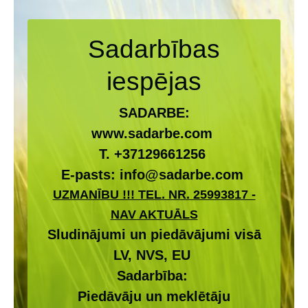
Sadarbības
iespējas
SADARBE:
www.sadarbe.com
T.
+
37129661256
E-pasts:
info@sadarbe.com
UZMANĪBU !!! TEL. NR. 25993817 -
NAV AKTUĀLS
Sludinājumi un piedāvājumi visā
LV, NVS, EU
Sadarbība:
Piedāvāju un meklētāju