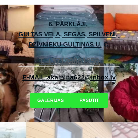
6. PĀRKLĀJI,
GULTAS VEĻA, SEGAS, SPILVENI,
DZĪVNIEKU GULTIŅAS U.
C.
T.
+
37129661256
E-MAIL:
akalnina622@inbox.lv
​GALERIJAS​
​PASŪTĪT​