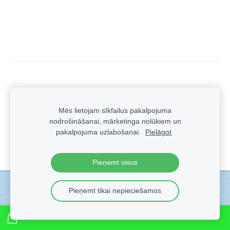
Mēs lietojam sīkfailus pakalpojuma
nodrošināšanai, mārketinga nolūkiem un
pakalpojuma uzlabošanai.
Pielāgot
Pieņemt visus
Sīkdatnes
Pieņemt tikai nepieciešamos
Veidots ar
Sadarbe
- labo mājas lapu ģeneratoru.