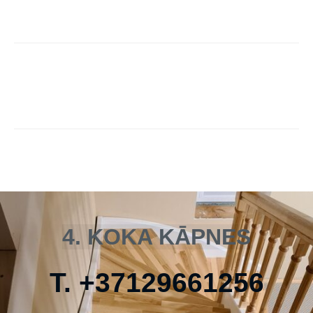
4. KOKA KĀPNES
T.
+
37129661256