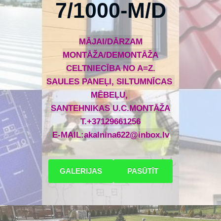
7/1000-M/D
MĀJAI/DĀRZAM
MONTĀŽA/
DEMONTĀŽA
CELTNIECĪBA NO A=Z.
SAULES PANEĻI, SILTUMNĪCAS
MĒBEĻU,
SANTEHNIKAS U.C.MONTĀŽA
T.+37129661256
E-MAIL:
akalnina622@inbox.lv
​GALERIJAS​
​PASŪTĪT​