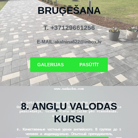
BRUĢĒŠANA
T. +37129661256
E-MAIL:
akalnina622@inbox.lv
​GALERIJAS​
​PASŪTĪT​
8. ANGĻU VALODAS
KURSI